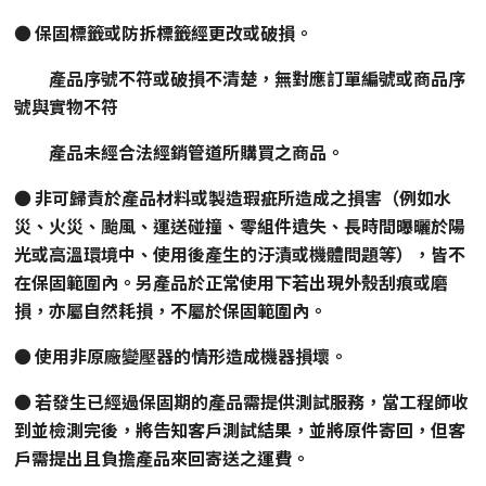
● 保固標籤或防拆標籤經更改或破損。
產品序號不符或破損不清楚，無對應訂單編號或商品序
號與實物不符
產品未經合法經銷管道所購買之商品。
● 非可歸責於產品材料或製造瑕疵所造成之損害（例如水
災、火災、颱風、運送碰撞、零組件遺失、長時間曝曬於陽
光或高溫環境中、使用後產生的汙漬或機體問題等），皆不
在保固範圍內。另產品於正常使用下若出現外殼刮痕或磨
損，亦屬自然耗損，不屬於保固範圍內。
● 使用非原廠變壓器的情形造成機器損壞。
●
若發生已經過保固期的產品需提供測試服務，當工程師收
到並檢測完後，將告知客戶測試結果，並將原件寄回，但客
戶需提出且負擔產品來回寄送之運費。