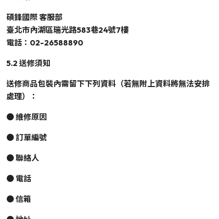
碩鋒國際 客服部
臺北市內湖區瑞光路583巷24號7樓
電話：02-26588890
5.2 送修須知
送修商品包裝內需留下下列資料（若無附上資料將無法安排
處理）：
● 維修原因
● 訂單編號
● 聯絡人
● 電話
● 信箱