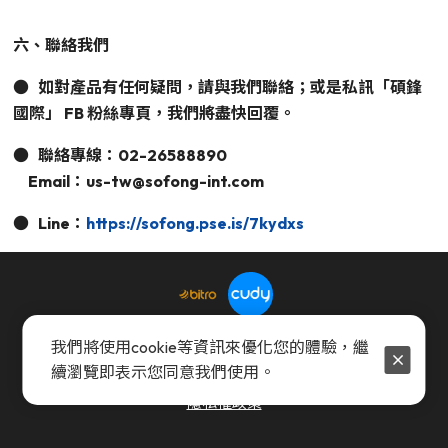
六、聯絡我們
● 如對產品有任何疑問，請與我們聯絡；或是私訊「碩鋒
國際」 FB 粉絲專頁，我們將盡快回覆。
●
聯絡專線：02-26588890
Email：us-tw@sofong-int.com
●
Line：
https://sofong.pse.is/7kydxs
我們將使用cookie等資訊來優化您的體驗，繼
續瀏覽即表示您同意我們使用。
付款與配送方式
退換貨流程
使用條款
會員權益
隱私權政策