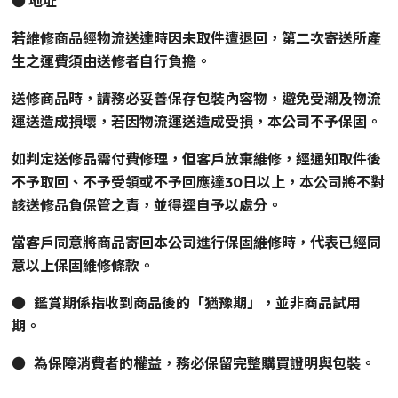
● 地址
若維修商品經物流送達時因未取件遭退回，第二次寄送所產
生之運費須由送修者自行負擔。
送修商品時，請務必妥善保存包裝內容物，避免受潮及物流
運送造成損壞，若因物流運送造成受損，本公司不予保固。
如判定送修品需付費修理，但客戶放棄維修，經通知取件後
不予取回、不予受領或不予回應達30日以上，本公司將不對
該送修品負保管之責，並得逕自予以處分。
當客戶同意將商品寄回本公司進行保固維修時，代表已經同
意以上保固維修條款。
● 鑑賞期係指收到商品後的「猶豫期」，並非商品試用
期。
● 為保障消費者的權益，務必保留完整購買證明與包裝。