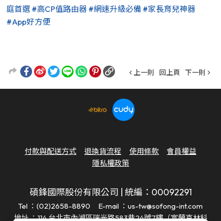
庭首選
#高CP值路由器
#網速升級必備
#家長育兒神器
#App好方便
上一則
回上頁
下一則
付款與配送方式
退換貨流程
使用條款
會員權益
隱私權政策
碩鋒國際股份有限公司 | 統編：00092291
Tel ：(02)2658-8890
E-mail ：us-tw@sofong-int.com
地址 ：114 台北市內湖區瑞光路583巷24號7樓（富蘭克林科