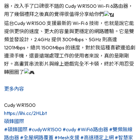
器，改入手了口碑很不錯的 Cudy WR1500 Wi-Fi 6路由器，
用了幾個禮拜之後真的覺得很值得分享給你們
這台Cudy WR1500 支援最新的 Wi-Fi 6 技術，也就是說它能
提供更快的速度、更大的容量與更穩定的網路體驗。它是雙
頻並發設計，2.4GHz 提供 300Mbps、5GHz 則高達
1201Mbps，總共 1500Mbps 的速度，對於我這種喜歡邊追劇
邊滑手機，還要遠端處理工作的使用者來說，真的是剛剛
好。高畫質串流影片與線上遊戲完全不卡頓，終於不用忍受
轉圈圈了
更多內容
Cudy WR1500
https://lihi.cc/2HLbt
碩鋒國際
#碩鋒國際
#cudyWR1500
#cudy
#WiFi6路由器
#雙頻無線
路由器
#全屋網路覆蓋
#Mesh支援
#高速穩定上網
#智慧家