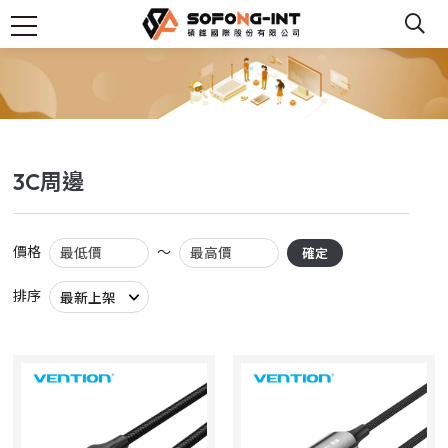
3C周邊
價格
～
確定
排序