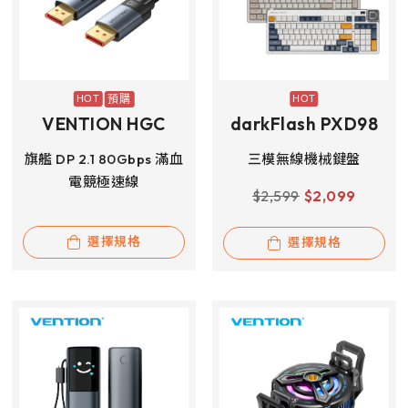
預購
VENTION HGC
darkFlash PXD98
旗艦 DP 2.1 80Gbps 滿血
三模無線機械鍵盤
電競極速線
$
2,599
$
2,099
選擇規格
選擇規格