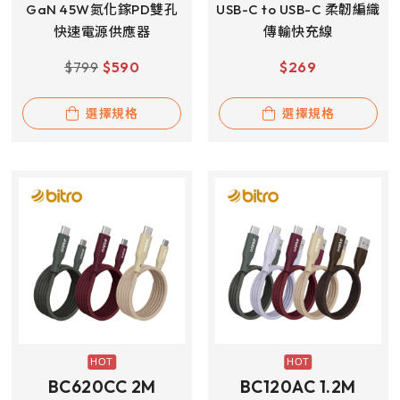
GaN 45W氮化鎵PD雙孔
USB-C to USB-C 柔韌編織
快速電源供應器
傳輸快充線
$
799
$
590
$
269
選擇規格
選擇規格
BC620CC 2M
BC120AC 1.2M