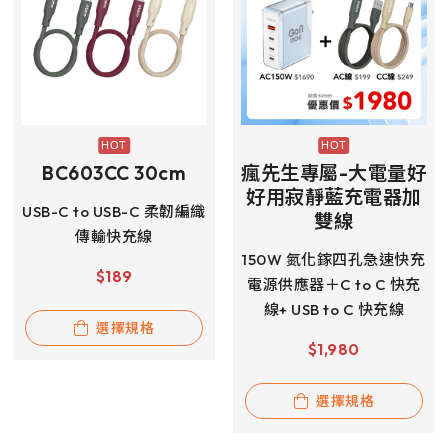
BC603CC 30cm
瘋先生專屬-大電量好
好用寂靜藍充電器加
USB-C to USB-C 柔韌編織
雙線
傳輸快充線
150W 氮化鎵四孔急速快充
$
189
電源供應器＋C to C 快充
線+ USB to C 快充線
選擇規格
$
1,980
選擇規格