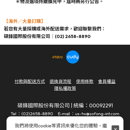
＊物流選項持續擴充中，屆時將另行公告。
【海外／大量訂購】
若您有大量採購或海外配送需求，歡迎聯繫我們：
碩鋒國際股份有限公司｜(02) 2658-8890
付款與配送方式
退換貨流程
使用條款
會員權益
隱私權政策
碩鋒國際股份有限公司 | 統編：00092291
Tel ：(02)2658-8890
E-mail ：us-tw@sofong-int.com
地址 ：114 台北市內湖區瑞光路583巷24號7樓（富蘭克林科
我們將使用cookie等資訊來優化您的體驗，繼
技大樓）