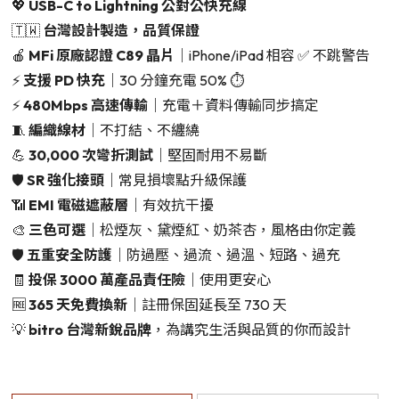
💖
USB-C to Lightning 公對公快充線
🇹🇼
台灣設計製造，品質保證
🍎
MFi 原廠認證 C89 晶片
｜iPhone/iPad 相容 ✅ 不跳警告
⚡
支援 PD 快充
｜30 分鐘充電 50% ⏱️
⚡
480Mbps 高速傳輸
｜充電＋資料傳輸同步搞定
🧵
編織線材
｜不打結、不纏繞
💪
30,000 次彎折測試
｜堅固耐用不易斷
🛡️
SR 強化接頭
｜常見損壞點升級保護
📶
EMI 電磁遮蔽層
｜有效抗干擾
🎨
三色可選
｜松煙灰、黛煙紅、奶茶杏，風格由你定義
🛡️
五重安全防護
｜防過壓、過流、過溫、短路、過充
🧾
投保 3000 萬產品責任險
｜使用更安心
🆓
365 天免費換新
｜註冊保固延長至 730 天
💡
bitro 台灣新銳品牌
，為講究生活與品質的你而設計